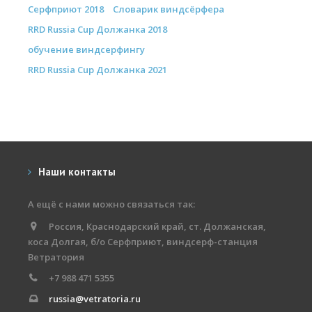
Серфприют 2018
Словарик виндсёрфера
RRD Russia Cup Должанка 2018
обучение виндсерфингу
RRD Russia Cup Должанка 2021
Наши контакты
А ещё с нами можно связаться так:
Россия, Краснодарский край, ст. Должанская,
коса Долгая, б/о Серфприют, виндсерф-станция
Ветратория
+7 988 471 5355
russia@vetratoria.ru