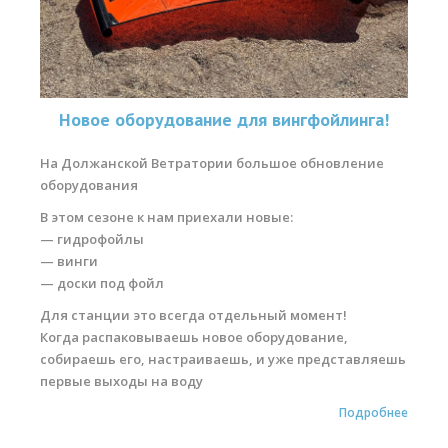
Обучение виндсерфингу
Обучение вингфойлингу
Обучение кайтсерфингу
Новое оборудование для вингфойлинга!
Прокат виндсерфинга
На Должанской Ветратории большое обновление
Прокат вингфойлинга
оборудования
Прокат сап и вейкборд
В этом сезоне к нам приехали новые:
— гидрофойлы
Система скидок
— винги
— доски под фойл
Места катания
Для станции это всегда отдельный момент!
Наши Станции
Когда распаковываешь новое оборудование,
собираешь его, настраиваешь, и уже представляешь
Ветратория.Вьетнам
первые выходы на воду
Ветратория Египет
Подробнее
Ветратория.Россия