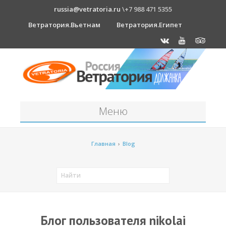
russia@vetratoria.ru
\+7 988 471 5355
Ветратория.Вьетнам
Ветратория.Египет
Меню
Станция
Главная
›
Blog
О станции
Должанка
Проживание в б/о "Серфприют"
Как к нам добраться?
Блог пользователя nikolai