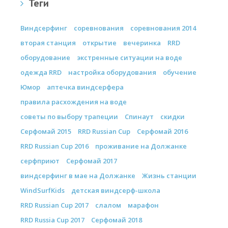
Теги
Виндсерфинг
соревнования
соревнования 2014
вторая станция
открытие
вечеринка
RRD
оборудование
экстренные ситуации на воде
одежда RRD
настройка оборудования
обучение
Юмор
аптечка виндсерфера
правила расхождения на воде
советы по выбору трапеции
Спинаут
скидки
Серфомай 2015
RRD Russian Cup
Серфомай 2016
RRD Russian Cup 2016
проживание на Должанке
серфприют
Серфомай 2017
виндсерфинг в мае на Должанке
Жизнь станции
WindSurfKids
детская виндсерф-школа
RRD Russian Cup 2017
слалом
марафон
RRD Russia Cup 2017
Серфомай 2018