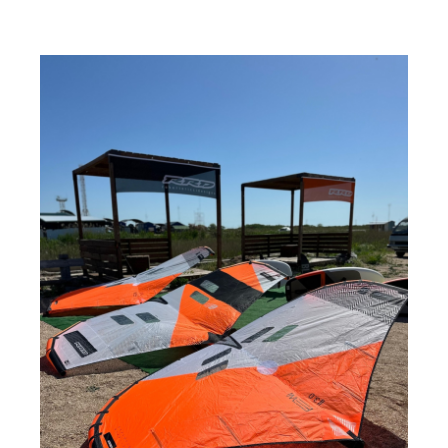
Прогноз погоды
Вакансии
Активности
Вингфойлинг
Виндсерфинг
Кайтсерфинг
Новости
Медиа
Медиа архив
Фотки
Видео
Цены