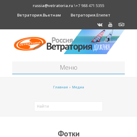
russia@vetratoria.ru
\+7 988 471 5355
Ветратория.Вьетнам
Ветратория.Египет
Меню
Станция
Главная
›
Медиа
О станции
Должанка
Проживание в б/о "Серфприют"
Как к нам добраться?
Фотки