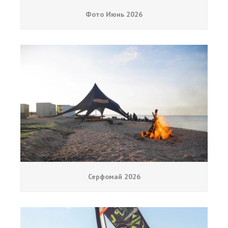
Обучение виндсерфингу
Фото Июнь 2026
Обучение вингфойлингу
Обучение кайтсерфингу
Прокат виндсерфинга
Прокат вингфойлинга
Прокат сап и вейкборд
Система скидок
Места катания
Наши Станции
Серфомай 2026
Ветратория.Вьетнам
Ветратория Египет
Ветратория.Россия