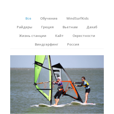
Прогноз погоды
Вакансии
Все
Обучение
WindSurfKids
Активности
Райдеры
Греция
Вьетнам
Дахаб
Вингфойлинг
Жизнь станции
Кайт
Окрестности
Виндсерфинг
Виндсерфинг
Россия
Кайтсерфинг
Новости
Медиа
Медиа архив
Фотки
Видео
Цены