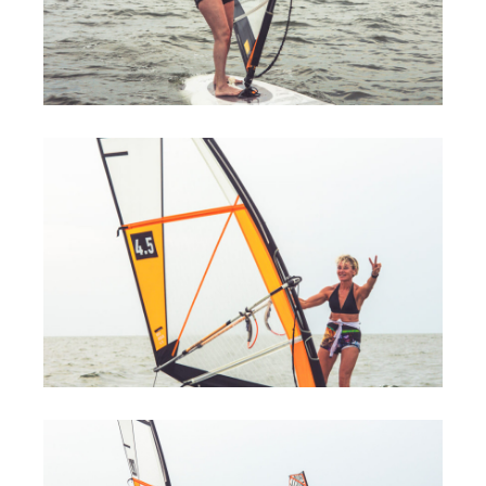
Обучение виндсерфингу
Обучение вингфойлингу
Обучение кайтсерфингу
Прокат виндсерфинга
Прокат вингфойлинга
Прокат сап и вейкборд
Система скидок
Места катания
Наши Станции
Ветратория.Вьетнам
Ветратория Египет
Ветратория.Россия