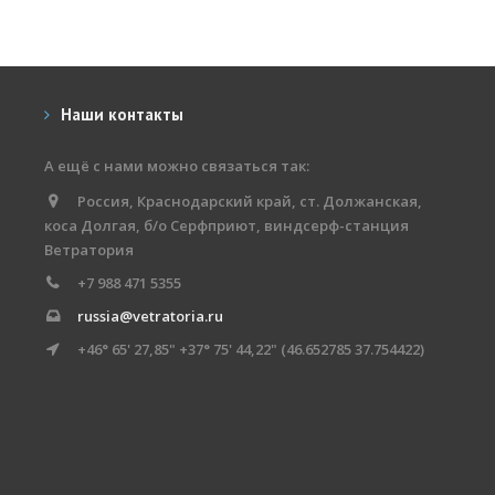
Наши контакты
А ещё с нами можно связаться так:
Россия, Краснодарский край, ст. Должанская,
коса Долгая, б/о Серфприют, виндсерф-станция
Ветратория
+7 988 471 5355
russia@vetratoria.ru
+46° 65' 27,85" +37° 75' 44,22" (46.652785 37.754422)