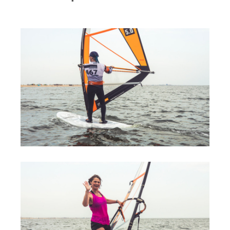
Прогноз погоды
Вакансии
Активности
Вингфойлинг
Виндсерфинг
Кайтсерфинг
Новости
Медиа
Медиа архив
Фотки
Видео
Цены