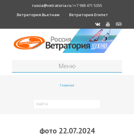
russia@vetratoria.ru
\+7 988 471 5355
Ветратория.Вьетнам
Ветратория.Египет
Меню
Станция
Главная
О станции
Должанка
Проживание в б/о "Серфприют"
Как к нам добраться?
фото 22.07.2024