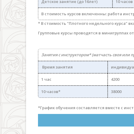
Детское занятие (до 16лет)
10 часов
В стоимость курсов включенны: работа инст
* В стоимость "Плотного недельного курса" вк
Групповые курсы проводятся в минигруппах от 
Занятия с инструктором* (матчасть своя или п
Время занятия
индивидуа
1 час
4200
10 часов*
38000
*График обучения составляется вместе с инс