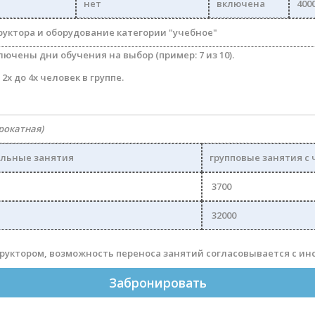
нет
включена
400
руктора и оборудование категории "учебное"
лючены дни обучения на выбор (пример: 7 из 10).
2х до 4х человек в группе.
рокатная)
льные занятия
групповые занятия с 
3700
32000
труктором, возможность переноса занятий согласовывается с ин
Забронировать