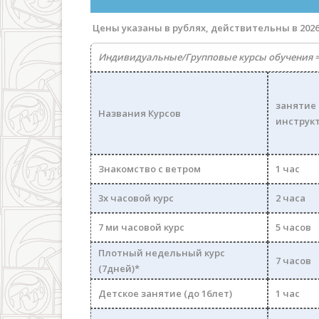
Цены указаны в рублях, действительны в 2026
Индивидуальные/
Групповые курсы обучения =
занятие 
Названия Курсов
инструк
Знакомство с ветром
1 час
3х часовой курс
2 часа
7 ми часовой курс
5 часов
Плотный недельный курс
7 часов
(7дней)*
Детское занятие (до 16лет)
1 час