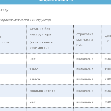
 году.
 прокат матчасти + инструктор
катание
без
страховка
инструктора
цен
с
матчасти
РУБ
тором
(включенно в
РУБ.
стоимость)
нет
включена
500
1 час
включена
110
2 часа
включена
270
сколько хотите
включена
500
нет
включена
450