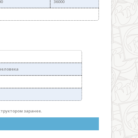
00
36000
человека
структором заранее.