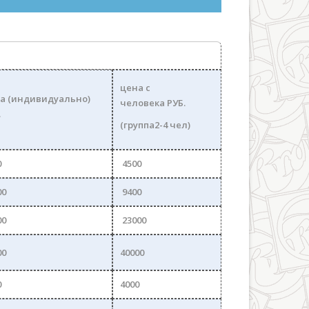
цена c
а (индивидуально)
человека РУБ.
.
(группа2-4 чел)
0
4500
00
9400
00
23000
00
40000
0
4000