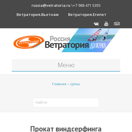
russia@vetratoria.ru
\+7 988 471 5355
Ветратория.Вьетнам
Ветратория.Египет
Меню
Станция
Главная
›
Цены
О станции
Должанка
Проживание в б/о "Серфприют"
Как к нам добраться?
Прокат виндсерфинга