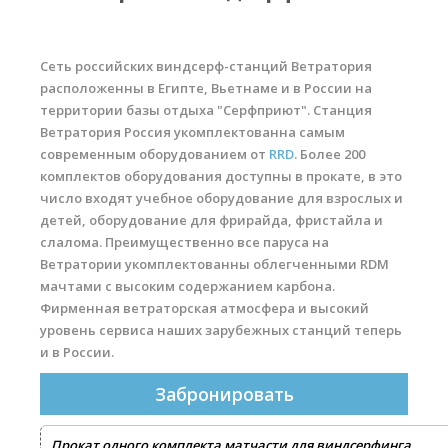
Прогноз погоды
Вакансии
Сеть российских виндсерф-станций Ветратория
Активности
расположенны в Египте, Вьетнаме и в России на
территории базы отдыха "Серфприют". Станция
Вингфойлинг
Ветратория Россия укомплектованна самым
современным оборудованием от
RRD
. Более 200
Виндсерфинг
комплектов оборудования доступны в прокате, в это
Кайтсерфинг
число входят учебное оборудование для взрослых и
детей, оборудование для фрирайда, фристайла и
Новости
слалома. Преимущественно все паруса на
Ветратории укомплектованны облегченными RDM
Медиа
мачтами с высоким содержанием карбона.
Фирменная ветраторская атмосфера и высокий
Медиа архив
уровень сервиса наших зарубежных станций теперь
Фотки
и в России.
Видео
Забронировать
Цены
Прокат одного комплекта матчасти для виндсерфинга