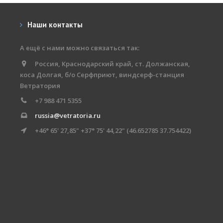
Наши контакты
А ещё с нами можно связаться так:
Россия, Краснодарский край, ст. Должанская,
коса Долгая, б/о Серфприют, виндсерф-станция
Ветратория
+7 988 471 5355
russia@vetratoria.ru
+46° 65' 27,85" +37° 75' 44,22" (46.652785 37.754422)