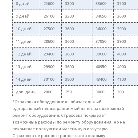
8 дней
25600
3300
33600
3700
9 дней
26100
3300
34650
3600
10 дней
27500
3600
36000
3900
11 дней
28600
3600
37950
3900
12 дней
29400
3600
39600
4000
13 дней
29900
3600
40950
4000
14 дней
30100
3900
43400
4100
доп. день
2000
250
3000
300
*Страховка оборудования - обязательный
одноразовый невозвращаемый взнос за возможный
ремонт оборудования. Страховка покрывает
возможные расходы по ремонту оборудования, но не
покрывает полную или частичную его утерю.
Страховка не распространяется: на поломку