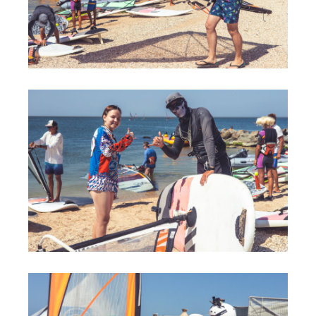
Обучение виндсерфингу
Обучение вингфойлингу
Обучение кайтсерфингу
Прокат виндсерфинга
Прокат вингфойлинга
Прокат сап и вейкборд
Система скидок
Места катания
Наши Станции
Ветратория.Вьетнам
Ветратория Египет
Ветратория.Россия