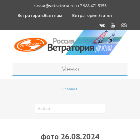
russia@vetratoria.ru
\+7 988 471 5355
Ветратория.Вьетнам
Ветратория.Египет
Меню
Станция
Главная
О станции
Должанка
Проживание в б/о "Серфприют"
Как к нам добраться?
фото 26.08.2024