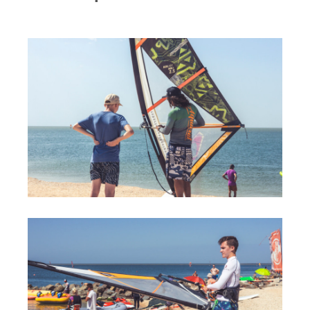
Прогноз погоды
Вакансии
Активности
Вингфойлинг
Виндсерфинг
Кайтсерфинг
Новости
Медиа
Медиа архив
Фотки
Видео
Цены