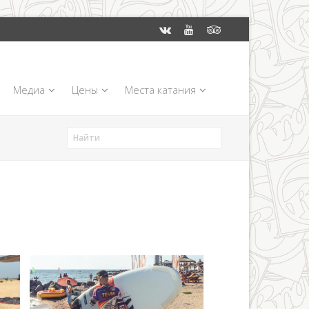
Медиа
Цены
Места катания