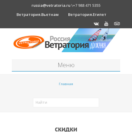
russia@vetratoria.ru
\+7 988 471 5355
Ветратория.Вьетнам
Ветратория.Египет
Меню
Станция
Главная
О станции
Должанка
Проживание в б/о "Серфприют"
Как к нам добраться?
скидки