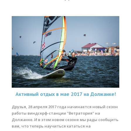
Прогноз погоды
Вакансии
Активности
Вингфойлинг
Виндсерфинг
Кайтсерфинг
Новости
Медиа
Медиа архив
Активный отдых в мае 2017 на Должанке!
Фотки
Друзья, 28 апреля 2017 года начинается новый сезон
работы виндсерф-станции "Ветратория" на
Видео
Должанке. И в этом новом сезоне мы рады сообщить
Цены
вам, что теперь научиться кататься на