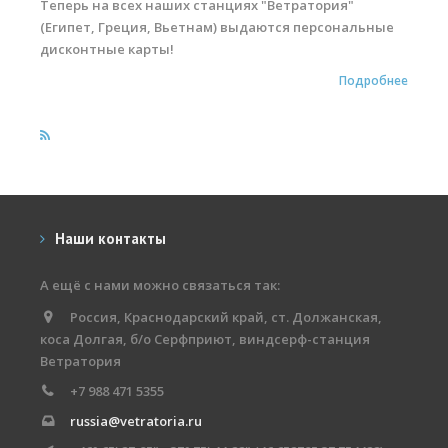
Теперь на всех наших станциях "Ветратория"
(Египет, Греция, Вьетнам) выдаются персональные
дисконтные карты!
Подробнее
Наши контакты
А ещё с нами можно связаться так:
Россия, Краснодарский край, ст. Должанская,
коса Долгая, б/о Серфприют, виндсерф-станция
Ветратория
+7 988 471 5355
russia@vetratoria.ru