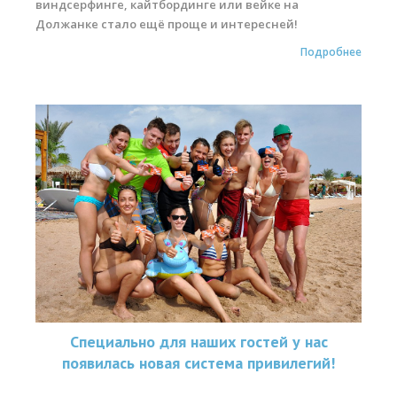
виндсерфинге, кайтбординге или вейке на
Обучение виндсерфингу
Должанке стало ещё проще и интересней!
Обучение вингфойлингу
Подробнее
Обучение кайтсерфингу
Прокат виндсерфинга
Прокат вингфойлинга
Прокат сап и вейкборд
Система скидок
Места катания
Наши Станции
Ветратория.Вьетнам
Специально для наших гостей у нас
Ветратория Египет
появилась новая система привилегий!
Ветратория.Россия