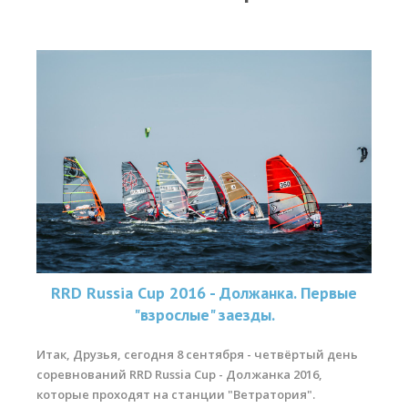
Прогноз погоды
Вакансии
Активности
Вингфойлинг
Виндсерфинг
Кайтсерфинг
Новости
Медиа
Медиа архив
RRD Russia Cup 2016 - Должанка. Первые
"взрослые" заезды.
Фотки
Видео
Итак, Друзья, сегодня 8 сентября - четвёртый день
соревнований RRD Russia Cup - Должанка 2016,
Цены
которые проходят на станции "Ветратория".