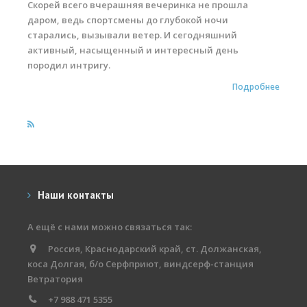
Скорей всего вчерашняя вечеринка не прошла
Обучение виндсерфингу
даром, ведь спортсмены до глубокой ночи
старались, вызывали ветер. И сегодняшний
Обучение вингфойлингу
активный, насыщенный и интересный день
Обучение кайтсерфингу
породил интригу.
Подробнее
Прокат виндсерфинга
Прокат вингфойлинга
Прокат сап и вейкборд
Система скидок
Места катания
Наши контакты
Наши Станции
А ещё с нами можно связаться так:
Ветратория.Вьетнам
Россия, Краснодарский край, ст. Должанская,
коса Долгая, б/о Серфприют, виндсерф-станция
Ветратория Египет
Ветратория
Ветратория.Россия
+7 988 471 5355