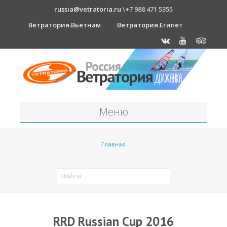
russia@vetratoria.ru
\+7 988 471 5355
Ветратория.Вьетнам
Ветратория.Египет
Меню
Станция
Главная
О станции
Должанка
Проживание в б/о "Серфприют"
Как к нам добраться?
RRD Russian Cup 2016