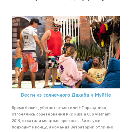
Прогноз погоды
Вакансии
Активности
Вингфойлинг
Виндсерфинг
Кайтсерфинг
Новости
Медиа
Медиа архив
Вести из солнечного Дахаба и МуйНе
Фотки
Время бежит, убегает: отметили НГ праздники,
отгонялись соревнования RRD Russia Cup Vietnam
Видео
2019, откатали мощные прогнозы. Зима уже
Цены
подходит к концу, а команда Ветратории отлично