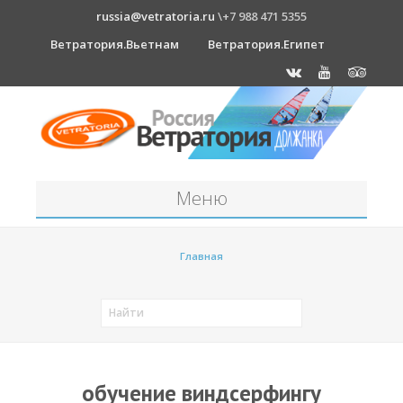
russia@vetratoria.ru
\+7 988 471 5355
Ветратория.Вьетнам
Ветратория.Египет
Меню
Станция
Главная
О станции
Должанка
Проживание в б/о "Серфприют"
Как к нам добраться?
обучение виндсерфингу