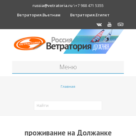
russia@vetratoria.ru
\+7 988 471 5355
Ветратория.Вьетнам
Ветратория.Египет
Меню
Станция
Главная
О станции
Должанка
Проживание в б/о "Серфприют"
Как к нам добраться?
проживание на Должанке