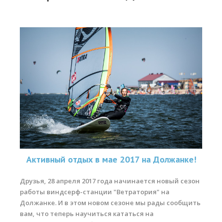
Прогноз погоды
Вакансии
Активности
Вингфойлинг
Виндсерфинг
Кайтсерфинг
Новости
Медиа
Медиа архив
Активный отдых в мае 2017 на Должанке!
Фотки
Друзья, 28 апреля 2017 года начинается новый сезон
работы виндсерф-станции "Ветратория" на
Видео
Должанке. И в этом новом сезоне мы рады сообщить
Цены
вам, что теперь научиться кататься на