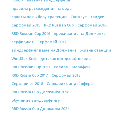
Юмор
аптечка виндсерфера
правила расхождения на воде
советы по выбору трапеции
Спинаут
скидки
Серфомай 2015
RRD Russian Cup
Серфомай 2016
RRD Russian Cup 2016
проживание на Должанке
серфприют
Серфомай 2017
виндсерфинг в мае на Должанке
Жизнь станции
WindSurfKids
детская виндсерф-школа
RRD Russian Cup 2017
слалом
марафон
RRD Russia Cup 2017
Серфомай 2018
Серфприют 2018
Словарик виндсёрфера
RRD Russia Cup Должанка 2018
обучение виндсерфингу
RRD Russia Cup Должанка 2021