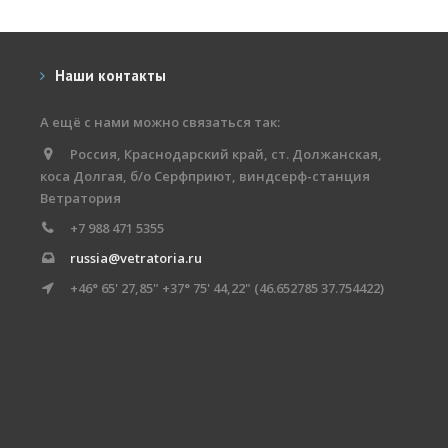
Наши контакты
А ещё с нами можно связаться так:
Россия, Краснодарский край, ст. Должанская,
коса Долгая, б/о Серфприют, виндсерф-станция
Ветратория
+7 988 471 5355
russia@vetratoria.ru
+46° 65' 27,85" +37° 75' 44,22" (46.652785 37.754422)