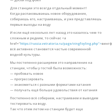
— доски под фойл
Обучение виндсерфингу
Для станции это всегда отдельный момент!
Когда распаковываешь новое оборудование,
Обучение вингфойлингу
собираешь его, настраиваешь, и уже представляешь
Обучение кайтсерфингу
первые выходы на воду
И если ещё несколько лет назад это казалось чем-то
Прокат виндсерфинга
сложным и редким, то сейчас <a
Прокат вингфойлинга
href="
https://russia.vetratoria.ru/page/vingfoyling.php">
вингф
всё активнее становится частью современной
Прокат сап и вейкборд
водной культуры.
Система скидок
Мы постепенно расширяем это направление на
станции, чтобы у гостей была возможность:
Места катания
— пробовать новое
— прогрессировать
Наши Станции
— знакомиться с разными форматами катания
— получать ещё больше удовольствия от катания
Ветратория.Вьетнам
Постепенно всё собираем, настраиваем и выводим
Ветратория Египет
тестировать на воду.
Так что этим летом на станции будет еще
Ветратория.Россия