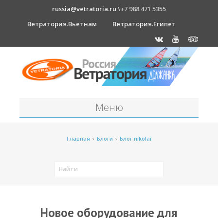
russia@vetratoria.ru
\+7 988 471 5355
Ветратория.Вьетнам
Ветратория.Египет
Меню
Станция
Главная
›
Блоги
›
Блог nikolai
О станции
Должанка
Проживание в б/о "Серфприют"
Как к нам добраться?
Новое оборудование для