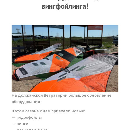
Прогноз погоды
вингфойлинга!
Вакансии
Активности
Вингфойлинг
Виндсерфинг
Кайтсерфинг
Новости
Медиа
Медиа архив
На Должанской Ветратории большое обновление
оборудования
Фотки
В этом сезоне к нам приехали новые:
Видео
— гидрофойлы
— винги
Цены