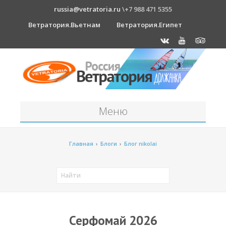
russia@vetratoria.ru
\+7 988 471 5355
Ветратория.Вьетнам
Ветратория.Египет
Меню
Станция
Главная
›
Блоги
›
Блог nikolai
О станции
Должанка
Проживание в б/о "Серфприют"
Как к нам добраться?
Серфомай 2026