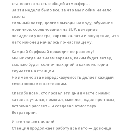
становятся частью общей атмосферы.
Обучение виндсерфингу
За эти недели было всё, за что мы любим начало
сезона:
Обучение вингфойлингу
сильный ветер, долгие выходы на воду, обучение
Обучение кайтсерфингу
новичков, соревнования на SUP, вечерние
посиделки у костра, картошка-пати и ощущение, что
Прокат виндсерфинга
лето наконец началось по-настоящему.
Прокат вингфойлинга
Каждый Серфомай проходит по-разному!
Мы никогда не знаем заранее, каким будет ветер,
Прокат сап и вейкборд
сколько будет солнечных дней и какие истории
случатся на станции.
Система скидок
Но именно эта непредсказуемость делает каждый
Места катания
сезон живым и настоящим.
Спасибо всем, кто провёл эти дни вместе с нами:
Наши Станции
катался, учился, помогал, смеялся, ждал прогнозы,
Ветратория.Вьетнам
встречал рассветы и создавал атмосферу
Ветратории.
Ветратория Египет
И это только начало!
Ветратория.Россия
Станция продолжает работу всё лето — до конца