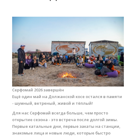
Прогноз погоды
Вакансии
Активности
Вингфойлинг
Виндсерфинг
Кайтсерфинг
Новости
Медиа
Серфомай 2026 завершён
Медиа архив
Ещё один май на Должанской косе остался в памяти
- шумный, ветреный, живой и тёплый!
Фотки
Для нас Серфомай всегда больше, чем просто
Видео
открытие сезона - это встреча после долгой зимы.
Первые катальные дни, первые закаты на станции,
Цены
знакомые лица и новые люди, которые быстро