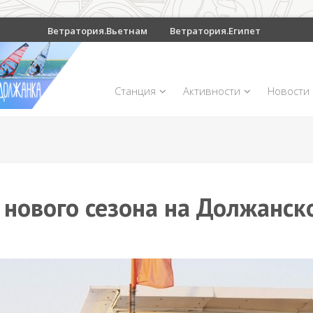
Ветратория.Вьетнам
Ветратория.Египет
Станция
Активности
Новости
 нового сезона на Должанско