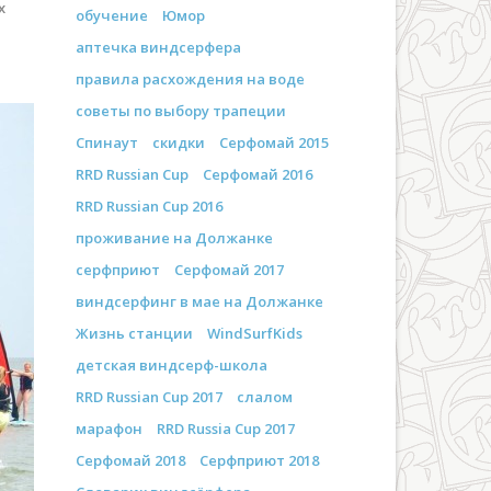
х
обучение
Юмор
аптечка виндсерфера
правила расхождения на воде
советы по выбору трапеции
Спинаут
скидки
Серфомай 2015
RRD Russian Cup
Серфомай 2016
RRD Russian Cup 2016
проживание на Должанке
серфприют
Серфомай 2017
виндсерфинг в мае на Должанке
Жизнь станции
WindSurfKids
детская виндсерф-школа
RRD Russian Cup 2017
слалом
марафон
RRD Russia Cup 2017
Серфомай 2018
Серфприют 2018