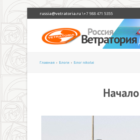
russia@vetratoria.ru
\+7 988 471 5355
Главная
›
Блоги
›
Блог nikolai
Начало