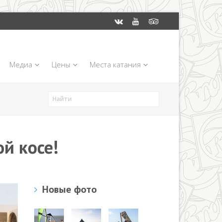
Медиа
Цены
Места катания
й косе!
Новые фото