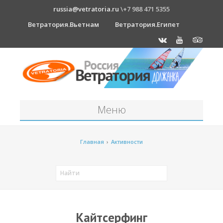
russia@vetratoria.ru
\+7 988 471 5355
Ветратория.Вьетнам
Ветратория.Египет
Меню
Станция
Главная
›
Активности
О станции
Должанка
Проживание в б/о "Серфприют"
Как к нам добраться?
Кайтсерфинг