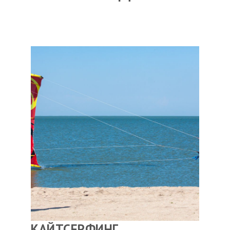
Прогноз погоды
Вакансии
Активности
Вингфойлинг
Виндсерфинг
Кайтсерфинг
Новости
Медиа
Медиа архив
Фотки
Видео
Цены
КАЙТСЕРФИНГ