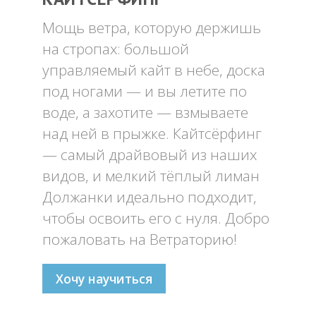
Обучение виндсерфингу
Мощь ветра, которую держишь
Обучение вингфойлингу
на стропах: большой
управляемый кайт в небе, доска
Обучение кайтсерфингу
под ногами — и вы летите по
Прокат виндсерфинга
воде, а захотите — взмываете
Прокат вингфойлинга
над ней в прыжке. Кайтсёрфинг
Прокат сап и вейкборд
— самый драйвовый из наших
видов, и мелкий тёплый лиман
Система скидок
Должанки идеально подходит,
Места катания
чтобы освоить его с нуля. Добро
Наши Станции
пожаловать на Ветраторию!
Ветратория.Вьетнам
Хочу научиться
Ветратория Египет
Ветратория.Россия