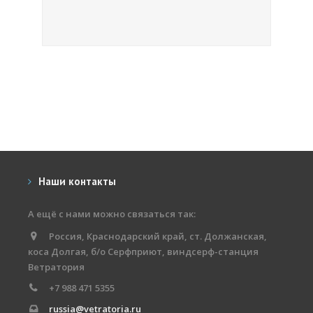
Наши контакты
А ещё с нами можно связаться так:
Россия, Краснодарский край, ст. Должанская,
коса Долгая, б/о Серфприют, виндсерф-станция
Ветратория
+7 988 471 5355
russia@vetratoria.ru