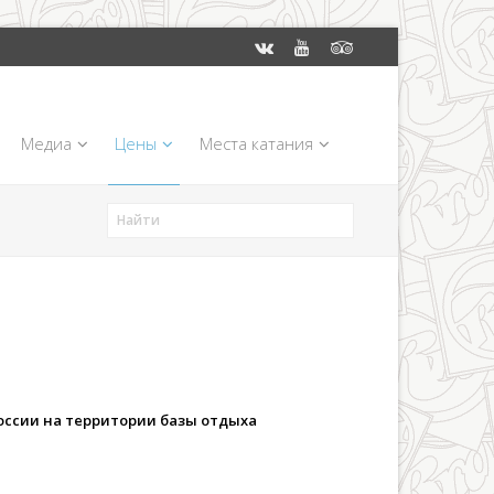
Медиа
Цены
Места катания
России на территории базы отдыха