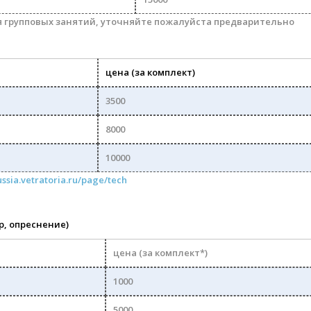
я групповых занятий, уточняйте пожалуйста предварительно
цена (за комплект)
3500
8000
10000
ssia.vetratoria.ru/page/tech
р, опреснение)
цена
(за комплект*)
1000
5000