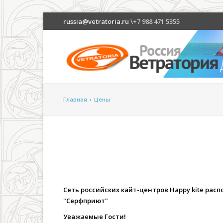
russia@vetratoria.ru
\+7 988 471 5355
Главная
›
Цены
Сеть российских кайт-центров Happy kite рас
"Серфприют"
Уважаемые Гости!