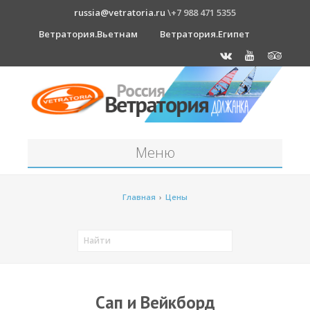
russia@vetratoria.ru
\+7 988 471 5355
Ветратория.Вьетнам
Ветратория.Египет
Меню
Станция
Главная
›
Цены
О станции
Должанка
Проживание в б/о "Серфприют"
Как к нам добраться?
Сап и Вейкборд