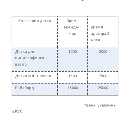
Прогноз погоды
Вакансии
Категория доски
Время
Активности
аренды 1
Время
час
аренды 2
Вингфойлинг
часа
Виндсерфинг
Доска для
1200
2000
Кайтсерфинг
виндсерфинга +
весло
Новости
Доска SUP + весло
1500
2500
Медиа
Вейкборд
15000
25000
Медиа архив
Фотки
*цены указанны
в РУБ.
Видео
Цены