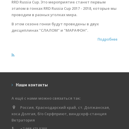
RRD Russia Cup. Это мероприятие станет первым
Обучение виндсерфингу
этапом в гонках RRD Russia Cup 2017 - 2018, которые мы
проводим в разных уголках мира.
Обучение вингфойлингу
В этом сезоне гонки будут проведены в двух
Обучение кайтсерфингу
дисциплинах "СЛАЛОМ" и "МАРАФОН".
Прокат виндсерфинга
Подробнее
Прокат вингфойлинга
Прокат сап и вейкборд
Система скидок
Места катания
Наши контакты
Наши Станции
А ещё с нами можно связаться так:
Ветратория.Вьетнам
Россия, Краснодарский край, ст. Должанская,
коса Долгая, б/о Серфприют, виндсерф-станция
Ветратория Египет
Ветратория
Ветратория.Россия
+7 988 471 5355