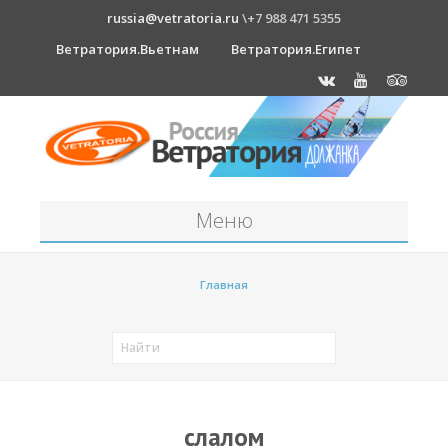
russia@vetratoria.ru
\+7 988 471 5355
Ветратория.Вьетнам
Ветратория.Египет
Меню
Станция
Главная
О станции
Должанка
Проживание в б/о "Серфприют"
Как к нам добраться?
слалом