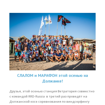
Прогноз погоды
Вакансии
Активности
Вингфойлинг
Виндсерфинг
Кайтсерфинг
Новости
Медиа
Медиа архив
СЛАЛОМ и МАРАФОН этой осенью на
Должанке!
Фотки
Видео
Друзья, этой осенью станция Ветратория совместно
с командой RRD-Russia в третий раз проведёт на
Цены
Должанской косе соревнования по виндсерфингу