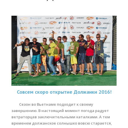
Прогноз погоды
Вакансии
Активности
Вингфойлинг
Виндсерфинг
Кайтсерфинг
Новости
Медиа
Медиа архив
Совсем скоро открытие Должанки 2016!
Фотки
Сезон во Вьетнаме подходит к своему
завершению. В настоящий момент погода радует
Видео
ветраторцев заключительными каталками. А тем
Цены
временем должанское солнышко вовсю старается,