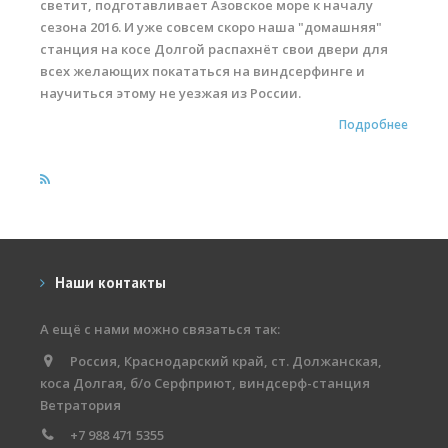
светит, подготавливает Азовское море к началу
Обучение виндсерфингу
сезона 2016. И уже совсем скоро наша "домашняя"
станция на косе Долгой распахнёт свои двери для
Обучение вингфойлингу
всех желающих покататься на виндсерфинге и
научиться этому не уезжая из России.
Обучение кайтсерфингу
Подробнее
Прокат виндсерфинга
Прокат вингфойлинга
Прокат сап и вейкборд
Система скидок
Наши контакты
Места катания
Наши Станции
А ещё с нами можно связаться так:
Ветратория.Вьетнам
Россия, Краснодарский край, ст. Должанская,
коса Долгая, б/о Серфприют, виндсерф-станция
Ветратория Египет
Ветратория
+7 988 471 5355
Ветратория.Россия