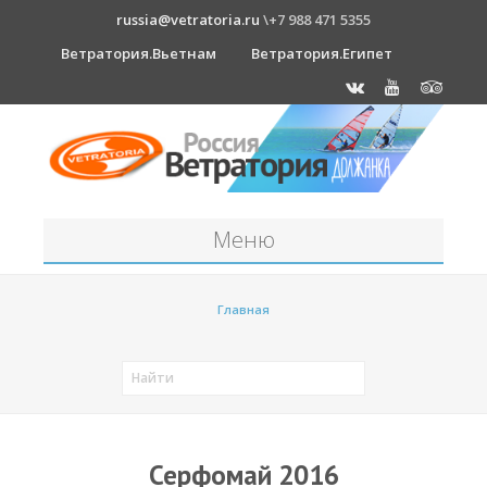
russia@vetratoria.ru
\+7 988 471 5355
Ветратория.Вьетнам
Ветратория.Египет
Меню
Станция
Главная
О станции
Должанка
Проживание в б/о "Серфприют"
Как к нам добраться?
Серфомай 2016