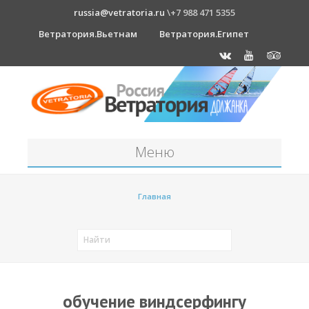
russia@vetratoria.ru
\+7 988 471 5355
Ветратория.Вьетнам
Ветратория.Египет
Меню
Станция
Главная
О станции
Должанка
Проживание в б/о "Серфприют"
Как к нам добраться?
обучение виндсерфингу