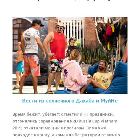
Прогноз погоды
Вакансии
Активности
Вингфойлинг
Виндсерфинг
Кайтсерфинг
Новости
Медиа
Медиа архив
Вести из солнечного Дахаба и МуйНе
Фотки
Время бежит, убегает: отметили НГ праздники,
отгонялись соревнования RRD Russia Cup Vietnam
Видео
2019, откатали мощные прогнозы. Зима уже
Цены
подходит к концу, а команда Ветратории отлично