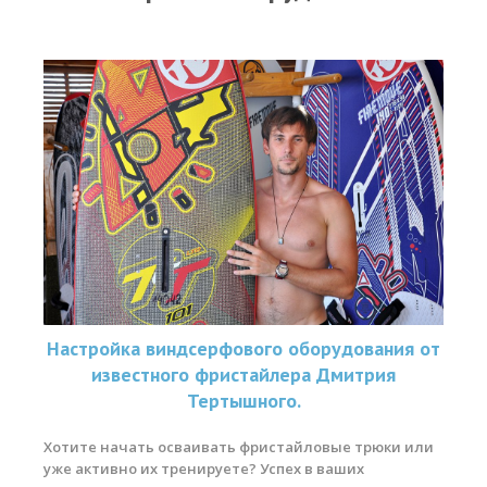
Прогноз погоды
Вакансии
Активности
Вингфойлинг
Виндсерфинг
Кайтсерфинг
Новости
Медиа
Медиа архив
Настройка виндсерфового оборудования от
известного фристайлера Дмитрия
Фотки
Тертышного.
Видео
Хотите начать осваивать фристайловые трюки или
Цены
уже активно их тренируете? Успех в ваших