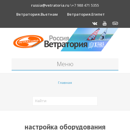
russia@vetratoria.ru
\+7 988 471 5355
Ветратория.Вьетнам
Ветратория.Египет
Меню
Станция
Главная
О станции
Должанка
Проживание в б/о "Серфприют"
Как к нам добраться?
настройка оборудования