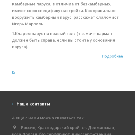
Камберные паруса, в отличие от безкамберных,
имеют свою специфику настройки. Как правильно
вооружить камберный парус, расскажет слаломист
Игорь Марполь.
1.Кладем парус на правый галс (т.е. мачт карман
должен быть справа, если вы стоите у основания
паруса).
Подробнее
Наши контакты
А ещё с нами можно связаться так:
Россия, Краснодарский край, ст. Должанская,
коса Долгая, б/о Серфприют, виндсерф-станция