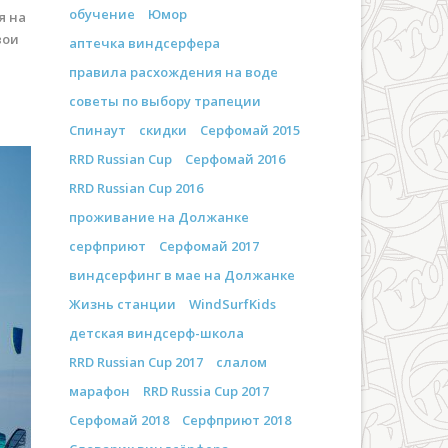
обучение
Юмор
я на
вои
аптечка виндсерфера
правила расхождения на воде
советы по выбору трапеции
Спинаут
скидки
Серфомай 2015
RRD Russian Cup
Серфомай 2016
RRD Russian Cup 2016
проживание на Должанке
серфприют
Серфомай 2017
виндсерфинг в мае на Должанке
Жизнь станции
WindSurfKids
детская виндсерф-школа
RRD Russian Cup 2017
слалом
марафон
RRD Russia Cup 2017
Серфомай 2018
Серфприют 2018