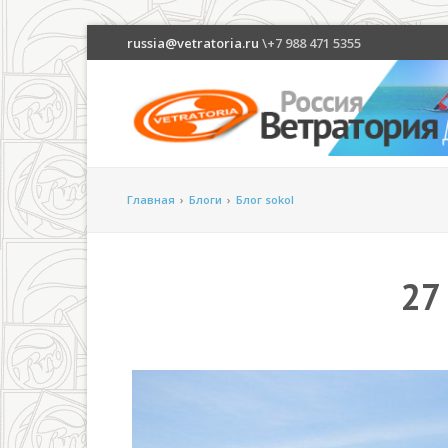
russia@vetratoria.ru
\+7 988 471 5355
Главная
›
Блоги
›
Блог sokol
27