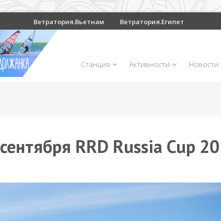
Ветратория.Вьетнам
Ветратория.Египет
Станция
Активности
Новости
 сентября RRD Russia Cup 20