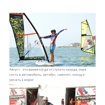
Прогноз погоды
Вакансии
Активности
Вингфойлинг
Виндсерфинг
Кайтсерфинг
Новости
Медиа
Август - это время когда отступать некуда, пора
Медиа архив
сесть в автомобиль, автобус, самолет, поезд и
умчать к морю!
Фотки
Видео
Цены