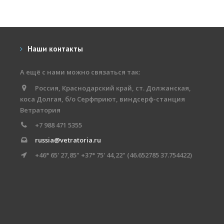
Наши контакты
А ещё с нами можно связаться так:
Россия, Краснодарский край, ст. Должанская,
коса Долгая, б/о Серфприют, виндсерф-станция
Ветратория
+7 988 471 5355
russia@vetratoria.ru
+46° 65' 27,85" +37° 75' 44,22" (46.652785 37.754422)