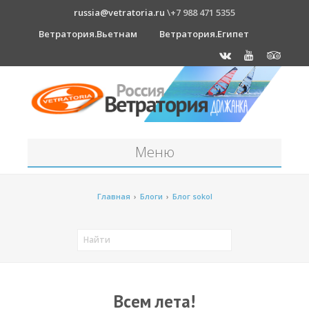
russia@vetratoria.ru
\+7 988 471 5355
Ветратория.Вьетнам
Ветратория.Египет
Меню
Станция
Главная
›
Блоги
›
Блог sokol
О станции
Должанка
Проживание в б/о "Серфприют"
Как к нам добраться?
Всем лета!