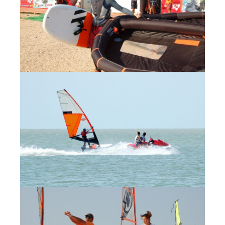
Обучение виндсерфингу
Обучение вингфойлингу
Обучение кайтсерфингу
Прокат виндсерфинга
Прокат вингфойлинга
Прокат сап и вейкборд
Система скидок
Места катания
Наши Станции
Ветратория.Вьетнам
Ветратория Египет
Ветратория.Россия