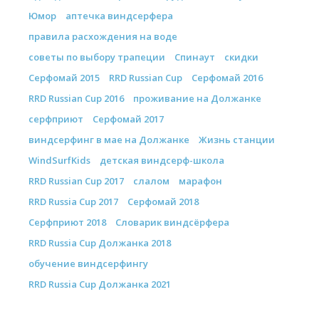
Юмор
аптечка виндсерфера
правила расхождения на воде
советы по выбору трапеции
Спинаут
скидки
Серфомай 2015
RRD Russian Cup
Серфомай 2016
RRD Russian Cup 2016
проживание на Должанке
серфприют
Серфомай 2017
виндсерфинг в мае на Должанке
Жизнь станции
WindSurfKids
детская виндсерф-школа
RRD Russian Cup 2017
слалом
марафон
RRD Russia Cup 2017
Серфомай 2018
Серфприют 2018
Словарик виндсёрфера
RRD Russia Cup Должанка 2018
обучение виндсерфингу
RRD Russia Cup Должанка 2021