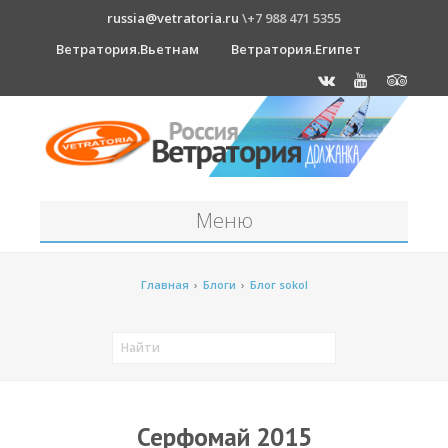
russia@vetratoria.ru
\+7 988 471 5355
Ветратория.Вьетнам
Ветратория.Египет
Меню
Станция
Главная
›
Блоги
›
Блог sokol
О станции
Должанка
Проживание в б/о "Серфприют"
Как к нам добраться?
Серфомай 2015