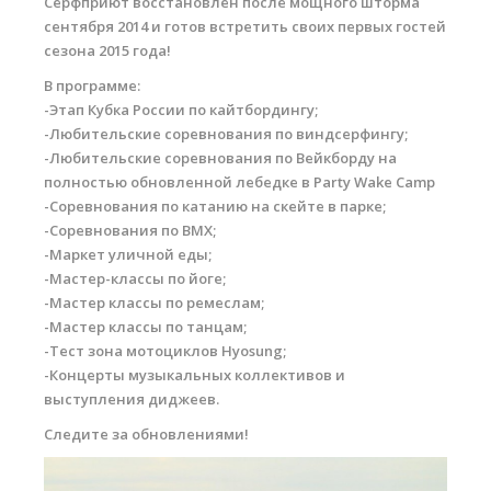
Серфприют восстановлен после мощного шторма
Обучение виндсерфингу
сентября 2014 и готов встретить своих первых гостей
сезона 2015 года!
Обучение вингфойлингу
В программе:
Обучение кайтсерфингу
-Этап Кубка России по кайтбордингу;
-Любительские соревнования по виндсерфингу;
Прокат виндсерфинга
-Любительские соревнования по Вейкборду на
полностью обновленной лебедке в Party Wake Camp
Прокат вингфойлинга
-Соревнования по катанию на скейте в парке;
Прокат сап и вейкборд
-Соревнования по BMX;
-Маркет уличной еды;
Система скидок
-Мастер-классы по йоге;
-Мастер классы по ремеслам;
Места катания
-Мастер классы по танцам;
-Тест зона мотоциклов Hyosung;
Наши Станции
-Концерты музыкальных коллективов и
Ветратория.Вьетнам
выступления диджеев.
Следите за обновлениями!
Ветратория Египет
Ветратория.Россия