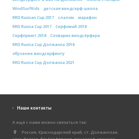
WindSurfKids
детская виндсерф-школа
RRD Russian Cup 2017
слалом
марафон
RRD Russia Cup 2017
Серфомай 2018
Серфприют 2018
Словарик виндсёрфера
RRD Russia Cup Должанка 2018
обучение виндсерфингу
RRD Russia Cup Должанка 2021
Наши контакты
А ещё с нами можно связаться так:
Россия, Краснодарский край, ст. Должанская,