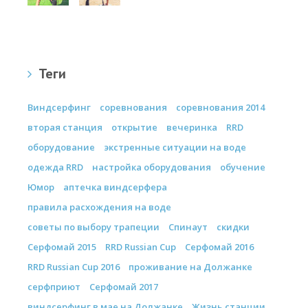
Теги
Виндсерфинг
соревнования
соревнования 2014
вторая станция
открытие
вечеринка
RRD
оборудование
экстренные ситуации на воде
одежда RRD
настройка оборудования
обучение
Юмор
аптечка виндсерфера
правила расхождения на воде
советы по выбору трапеции
Спинаут
скидки
Серфомай 2015
RRD Russian Cup
Серфомай 2016
RRD Russian Cup 2016
проживание на Должанке
серфприют
Серфомай 2017
виндсерфинг в мае на Должанке
Жизнь станции