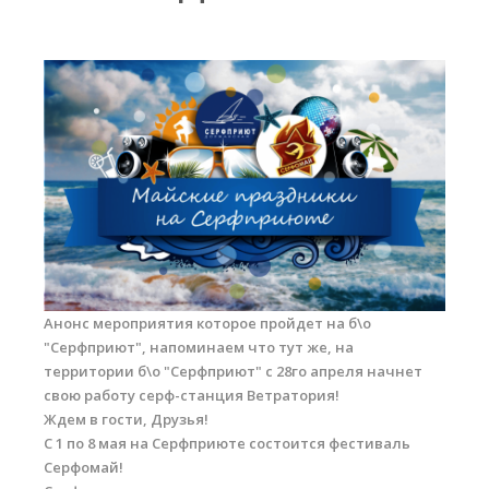
Прогноз погоды
Вакансии
Активности
Вингфойлинг
Виндсерфинг
Кайтсерфинг
Новости
Медиа
Анонс мероприятия которое пройдет на б\о
Медиа архив
"Серфприют", напоминаем что тут же, на
территории б\о "Серфприют" с 28го апреля начнет
Фотки
свою работу серф-станция Ветратория!
Ждем в гости, Друзья!
Видео
С 1 по 8 мая на Серфприюте состоится фестиваль
Цены
Серфомай!