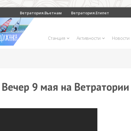
Ветратория.Вьетнам
Ветратория.Египет
Станция
Активности
Новости
Вечер 9 мая на Ветратории