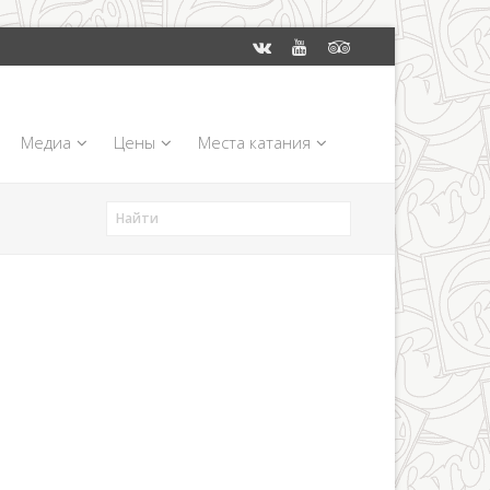
Медиа
Цены
Места катания