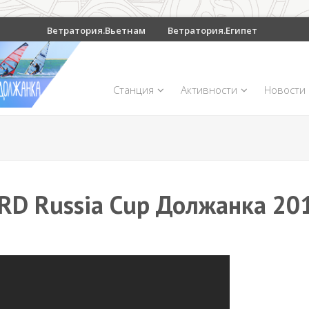
Ветратория.Вьетнам
Ветратория.Египет
Станция
Активности
Новости
RD Russia Cup Должанка 20