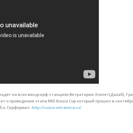
ходят на всех виндсерф-станциях Ветратория. Египет(Дахаб), Гре
ет о проведении этапа RRD Russia Cup который прошел в сентябр
б.о. Серфприют.
http://russia.vetratoria.ru/