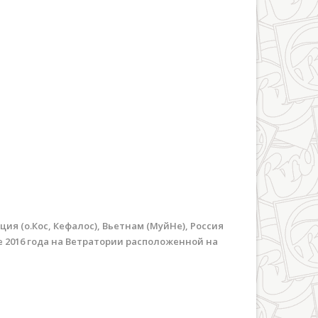
ция (о.Кос, Кефалос), Вьетнам (МуйНе), Россия
е 2016 года на Ветратории расположенной на