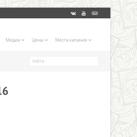
Медиа
Цены
Места катания
16