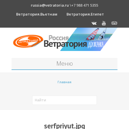
russia@vetratoria.ru
\+7 988 471 5355
Ветратория.Вьетнам
Ветратория.Египет
Меню
Станция
Главная
О станции
Должанка
Проживание в б/о "Серфприют"
Как к нам добраться?
serfpriyut.jpg