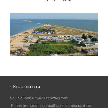
Прогноз погоды
Вакансии
Активности
Вингфойлинг
Виндсерфинг
Кайтсерфинг
Новости
Медиа
Медиа архив
Фотки
Наши контакты
Видео
А ещё с нами можно связаться так:
Цены
Россия, Краснодарский край, ст. Должанская,