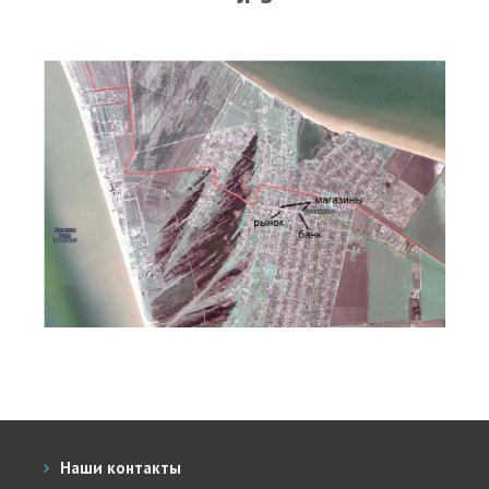
Прогноз погоды
Вакансии
Активности
Вингфойлинг
Виндсерфинг
Кайтсерфинг
Новости
Медиа
Медиа архив
Фотки
Видео
Цены
Наши контакты