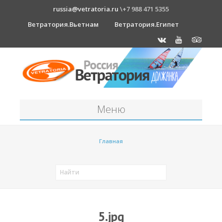
russia@vetratoria.ru
\+7 988 471 5355
Ветратория.Вьетнам
Ветратория.Египет
Меню
Станция
Главная
О станции
Должанка
Проживание в б/о "Серфприют"
Как к нам добраться?
5.jpg