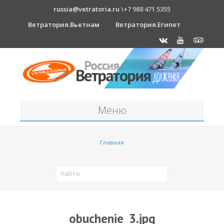
russia@vetratoria.ru
\+7 988 471 5355
Ветратория.Вьетнам
Ветратория.Египет
Меню
Станция
Главная
О станции
Должанка
Проживание в б/о "Серфприют"
Как к нам добраться?
obuchenie_3.jpg