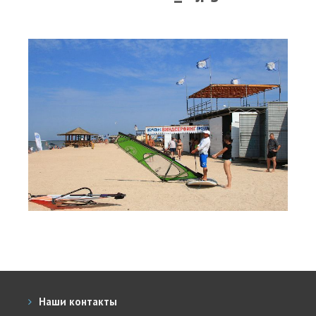
Прогноз погоды
Вакансии
Активности
Вингфойлинг
Виндсерфинг
Кайтсерфинг
Новости
Медиа
Медиа архив
Фотки
Видео
Цены
Наши контакты