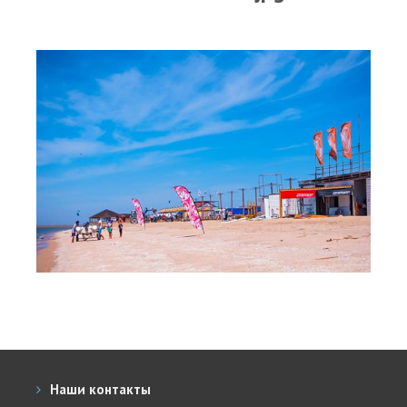
Прогноз погоды
Вакансии
Активности
Вингфойлинг
Виндсерфинг
Кайтсерфинг
Новости
Медиа
Медиа архив
Фотки
Видео
Цены
Наши контакты