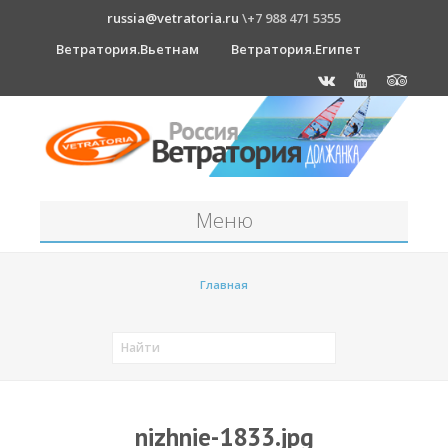
russia@vetratoria.ru
\+7 988 471 5355
Ветратория.Вьетнам
Ветратория.Египет
Меню
Станция
Главная
О станции
Должанка
Проживание в б/о "Серфприют"
Как к нам добраться?
nizhnie-1833.jpg