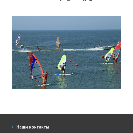
Прогноз погоды
Вакансии
Активности
Вингфойлинг
Виндсерфинг
Кайтсерфинг
Новости
Медиа
Медиа архив
Фотки
Видео
Цены
Наши контакты