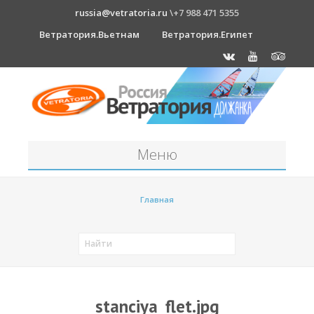
russia@vetratoria.ru
\+7 988 471 5355
Ветратория.Вьетнам
Ветратория.Египет
Меню
Станция
Главная
О станции
Должанка
Проживание в б/о "Серфприют"
Как к нам добраться?
stanciya_flet.jpg