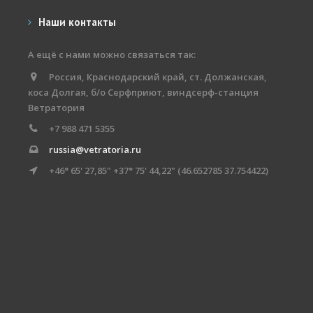
Наши контакты
А ещё с нами можно связаться так:
Россия, Краснодарский край, ст. Должанская,
коса Долгая, б/о Серфприют, виндсерф-станция
Ветратория
+7 988 471 5355
russia@vetratoria.ru
+46° 65' 27,85" +37° 75' 44,22" (46.652785 37.754422)