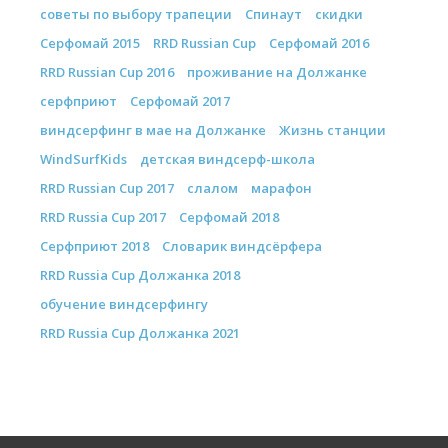
советы по выбору трапеции
Спинаут
скидки
Серфомай 2015
RRD Russian Cup
Серфомай 2016
RRD Russian Cup 2016
проживание на Должанке
серфприют
Серфомай 2017
виндсерфинг в мае на Должанке
Жизнь станции
WindSurfKids
детская виндсерф-школа
RRD Russian Cup 2017
слалом
марафон
RRD Russia Cup 2017
Серфомай 2018
Серфприют 2018
Словарик виндсёрфера
RRD Russia Cup Должанка 2018
обучение виндсерфингу
RRD Russia Cup Должанка 2021