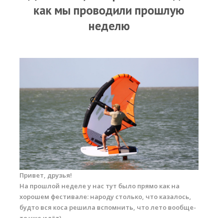
Прогноз погоды
как мы проводили прошлую
Вакансии
неделю
Активности
Вингфойлинг
Виндсерфинг
Кайтсерфинг
Новости
Медиа
Медиа архив
Фотки
Привет, друзья!
На прошлой неделе у нас тут было прямо как на
Видео
хорошем фестивале: народу столько, что казалось,
будто вся коса решила вспомнить, что лето вообще-
Цены