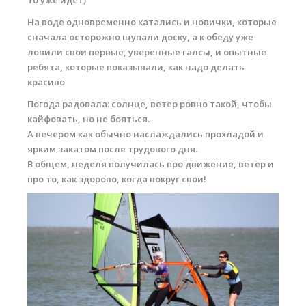
то уже идёт)
Обучение виндсерфингу
На воде одновременно катались и новички, которые
сначала осторожно щупали доску, а к обеду уже
Обучение вингфойлингу
ловили свои первые, уверенные галсы, и опытные
Обучение кайтсерфингу
ребята, которые показывали, как надо делать
красиво
Прокат виндсерфинга
Погода радовала: солнце, ветер ровно такой, чтобы
Прокат вингфойлинга
кайфовать, но не бояться.
А вечером как обычно наслаждались прохладой и
Прокат сап и вейкборд
ярким закатом после трудового дня.
В общем, неделя получилась про движение, ветер и
Система скидок
про то, как здорово, когда вокруг свои!
Места катания
Наши Станции
Ветратория.Вьетнам
Ветратория Египет
Ветратория.Россия