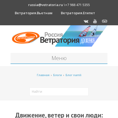
russia@vetratoria.ru
\+7 988 471 5355
Ветратория.Вьетнам
Ветратория.Египет
Меню
Станция
Главная
›
Блоги
›
Блог namli
О станции
Должанка
Проживание в б/о "Серфприют"
Как к нам добраться?
Движение, ветер и свои люди: